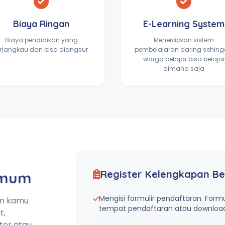
Biaya Ringan
E-Learning System
Biaya pendidikan yang
Menerapkan sistem
erjangkau dan bisa diangsur
pembelajaran daring sehin
warga belajar bisa belajar
dimana saja
Register Kelengkapan Be
Umum
Mengisi formulir pendaftaran. Formu
an kamu
tempat pendaftaran atau download 
t,
tor atau