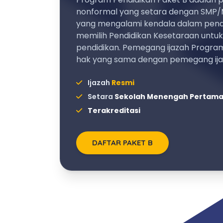
nonformal yang setara dengan SMP/
yang mengalami kendala dalam pendi
memilih Pendidikan Kesetaraan untu
pendidikan. Pemegang ijazah Program
hak yang sama dengan pemegang ij
Ijazah
Resmi
Setara
Sekolah Menengah Pertam
Terakreditasi
DAFTAR PAKET B