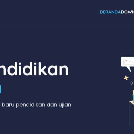
BERANDA
DOWN
didikan
n
 baru pendidikan dan ujian