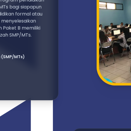
MTs bagi siapapun
dikan formal atau
k menyelesaikan
 Paket B memiliki
azah SMP/MTs.
a
(SMP/MTs)