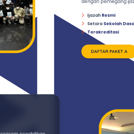
dengan pemegang ijaz
Ijazah
Resmi
Setara
Sekolah Das
Terakreditasi
DAFTAR PAKET A
program pendidikan