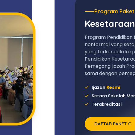
Program Paket
Kesetaraan
Program Pendidikan 
nonformal yang set
yang terkendala ke p
Pendidikan Kesetara
Pemegang ijazah Pro
sama dengan pemega
Ijazah
Resmi
Setara Sekolah Me
Terakreditasi
DAFTAR PAKET C