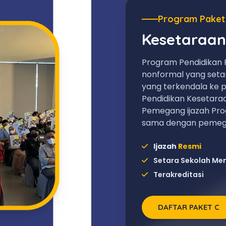
Program Paket
Kesetaraan
Program Pendidikan 
nonformal yang set
yang terkendala ke p
Pendidikan Kesetara
Pemegang ijazah Pro
sama dengan pemega
Ijazah
Resmi
Setara Sekolah Me
Terakreditasi
DAFTAR PAKET C