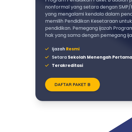
nonformal yang setara dengan SMP/
yang mengalami kendala dalam pendi
memilih Pendidikan Kesetaraan untu
pendidikan. Pemegang ijazah Program
hak yang sama dengan pemegang ij
Ijazah
Resmi
Setara
Sekolah Menengah Pertam
Terakreditasi
DAFTAR PAKET B