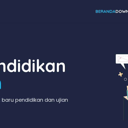
BERANDA
DOWN
didikan
n
 baru pendidikan dan ujian