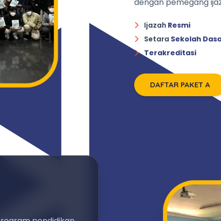
dengan pemegang ijaz
Ijazah
Resmi
Setara
Sekolah Das
Terakreditasi
DAFTAR PAKET A
program pendidikan