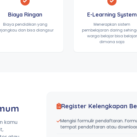
Biaya Ringan
E-Learning System
Biaya pendidikan yang
Menerapkan sistem
erjangkau dan bisa diangsur
pembelajaran daring sehin
warga belajar bisa belajar
dimana saja
Register Kelengkapan Be
Umum
Mengisi formulir pendaftaran. Formu
an kamu
tempat pendaftaran atau download 
t,
tor atau