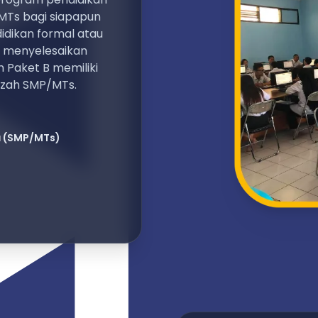
MTs bagi siapapun
dikan formal atau
k menyelesaikan
 Paket B memiliki
azah SMP/MTs.
a
(SMP/MTs)