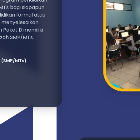
MTs bagi siapapun
dikan formal atau
k menyelesaikan
 Paket B memiliki
azah SMP/MTs.
a
(SMP/MTs)