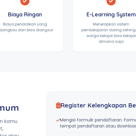
Biaya Ringan
E-Learning System
Biaya pendidikan yang
Menerapkan sistem
erjangkau dan bisa diangsur
pembelajaran daring sehin
warga belajar bisa belajar
dimana saja
Register Kelengkapan Be
Umum
Mengisi formulir pendaftaran. Formu
an kamu
tempat pendaftaran atau download 
t,
tor atau