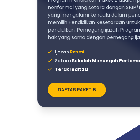
nonformal yang setara dengan SMP/
yang mengalami kendala dalam pendi
memilih Pendidikan Kesetaraan untu
pendidikan. Pemegang ijazah Program
hak yang sama dengan pemegang ij
Ijazah
Resmi
Setara
Sekolah Menengah Pertam
Terakreditasi
DAFTAR PAKET B