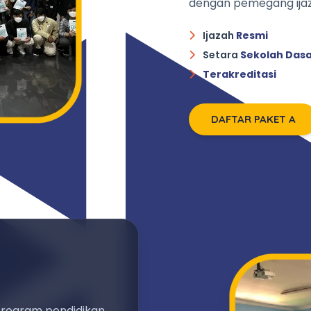
dengan pemegang ijaz
Ijazah
Resmi
Setara
Sekolah Das
Terakreditasi
DAFTAR PAKET A
program pendidikan