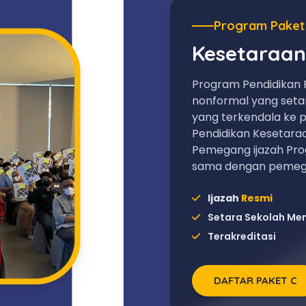
Program Paket
Kesetaraan
Program Pendidikan 
nonformal yang set
yang terkendala ke p
Pendidikan Kesetara
Pemegang ijazah Pro
sama dengan pemega
Ijazah
Resmi
Setara Sekolah Me
Terakreditasi
DAFTAR PAKET C