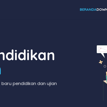
BERANDA
DOWN
didikan
n
 baru pendidikan dan ujian