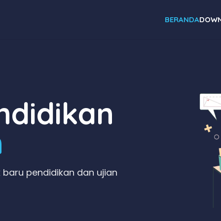
BERANDA
DOWN
didikan
n
 baru pendidikan dan ujian