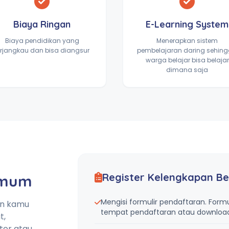
Biaya Ringan
E-Learning System
Biaya pendidikan yang
Menerapkan sistem
erjangkau dan bisa diangsur
pembelajaran daring sehin
warga belajar bisa belajar
dimana saja
Register Kelengkapan Be
Umum
Mengisi formulir pendaftaran. Formu
an kamu
tempat pendaftaran atau download 
t,
tor atau