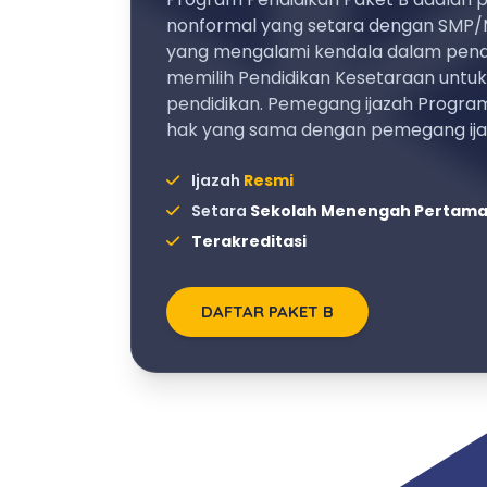
nonformal yang setara dengan SMP/
yang mengalami kendala dalam pendi
memilih Pendidikan Kesetaraan untu
pendidikan. Pemegang ijazah Program
hak yang sama dengan pemegang ij
Ijazah
Resmi
Setara
Sekolah Menengah Pertam
Terakreditasi
DAFTAR PAKET B