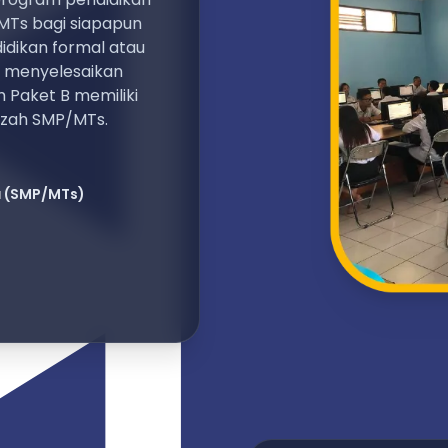
MTs bagi siapapun
dikan formal atau
k menyelesaikan
 Paket B memiliki
azah SMP/MTs.
a
(SMP/MTs)