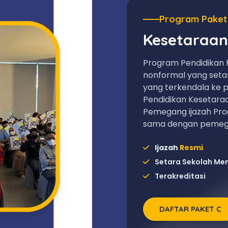
Program Paket
Kesetaraan
Program Pendidikan 
nonformal yang set
yang terkendala ke p
Pendidikan Kesetara
Pemegang ijazah Pro
sama dengan pemega
Ijazah
Resmi
Setara Sekolah Me
Terakreditasi
DAFTAR PAKET C