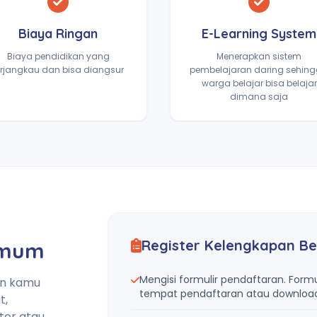
Biaya Ringan
E-Learning System
Biaya pendidikan yang
Menerapkan sistem
erjangkau dan bisa diangsur
pembelajaran daring sehin
warga belajar bisa belajar
dimana saja
Register Kelengkapan Be
Umum
Mengisi formulir pendaftaran. Formu
an kamu
tempat pendaftaran atau download 
t,
tor atau