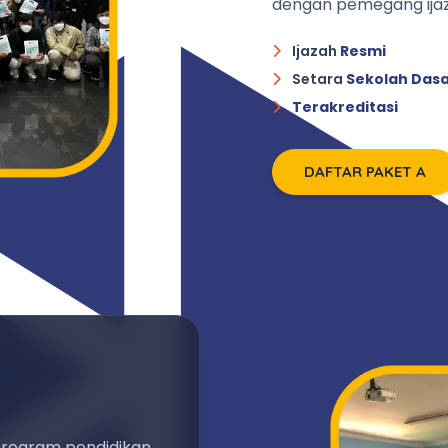
dengan pemegang ijaz
Ijazah
Resmi
Setara
Sekolah Das
Terakreditasi
DAFTAR PAKET A
program pendidikan