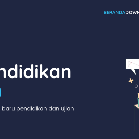
BERANDA
DOWN
didikan
n
 baru pendidikan dan ujian