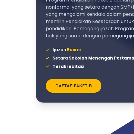
nonformal yang setara dengan SMP/
yang mengalami kendala dalam pendi
memilih Pendidikan Kesetaraan untu
pendidikan. Pemegang ijazah Program
hak yang sama dengan pemegang ij
Ijazah
Resmi
Setara
Sekolah Menengah Pertam
Terakreditasi
DAFTAR PAKET B