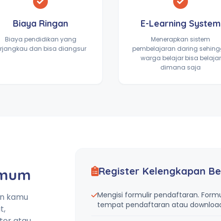
Biaya Ringan
E-Learning System
Biaya pendidikan yang
Menerapkan sistem
erjangkau dan bisa diangsur
pembelajaran daring sehin
warga belajar bisa belajar
dimana saja
Register Kelengkapan Be
Umum
Mengisi formulir pendaftaran. Formu
an kamu
tempat pendaftaran atau download 
t,
tor atau