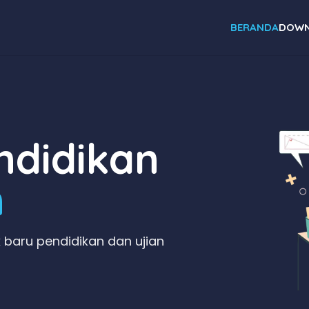
BERANDA
DOWN
didikan
n
 baru pendidikan dan ujian