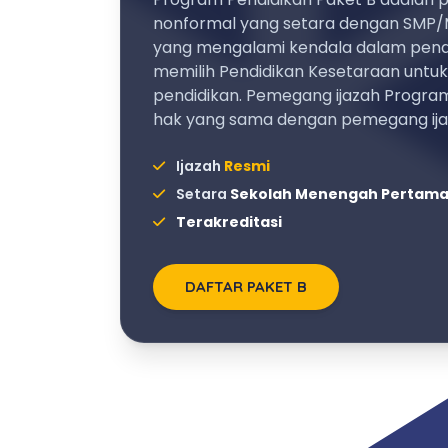
nonformal yang setara dengan SMP/
yang mengalami kendala dalam pendi
memilih Pendidikan Kesetaraan untu
pendidikan. Pemegang ijazah Program
hak yang sama dengan pemegang ij
Ijazah
Resmi
Setara
Sekolah Menengah Pertam
Terakreditasi
DAFTAR PAKET B