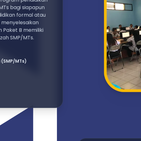
MTs bagi siapapun
dikan formal atau
k menyelesaikan
 Paket B memiliki
azah SMP/MTs.
a
(SMP/MTs)