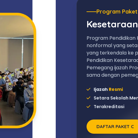
Program Paket
Kesetaraan
Program Pendidikan 
nonformal yang set
yang terkendala ke p
Pendidikan Kesetara
Pemegang ijazah Pro
sama dengan pemega
Ijazah
Resmi
Setara Sekolah Me
Terakreditasi
DAFTAR PAKET C