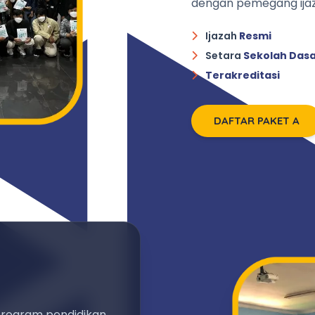
dengan pemegang ijaz
Ijazah
Resmi
Setara
Sekolah Das
Terakreditasi
DAFTAR PAKET A
program pendidikan