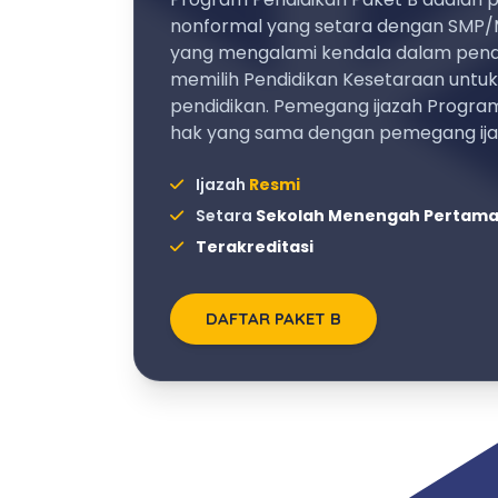
nonformal yang setara dengan SMP/
yang mengalami kendala dalam pendi
memilih Pendidikan Kesetaraan untu
pendidikan. Pemegang ijazah Program
hak yang sama dengan pemegang ij
Ijazah
Resmi
Setara
Sekolah Menengah Pertam
Terakreditasi
DAFTAR PAKET B