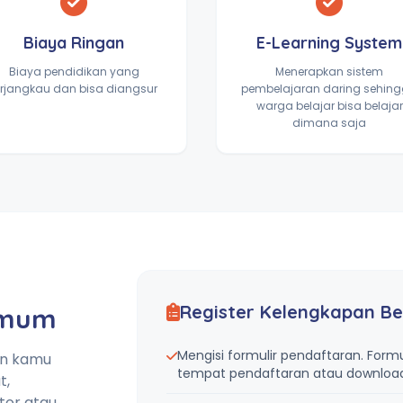
Biaya Ringan
E-Learning System
Biaya pendidikan yang
Menerapkan sistem
erjangkau dan bisa diangsur
pembelajaran daring sehin
warga belajar bisa belajar
dimana saja
Register Kelengkapan Be
Umum
Mengisi formulir pendaftaran. Formu
an kamu
tempat pendaftaran atau download 
t,
tor atau