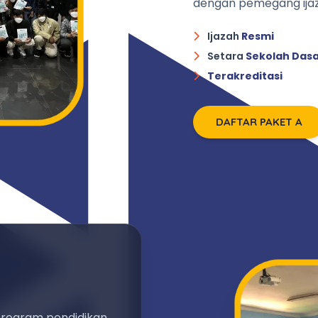
dengan pemegang ijaz
Ijazah
Resmi
Setara
Sekolah Das
Terakreditasi
DAFTAR PAKET A
program pendidikan