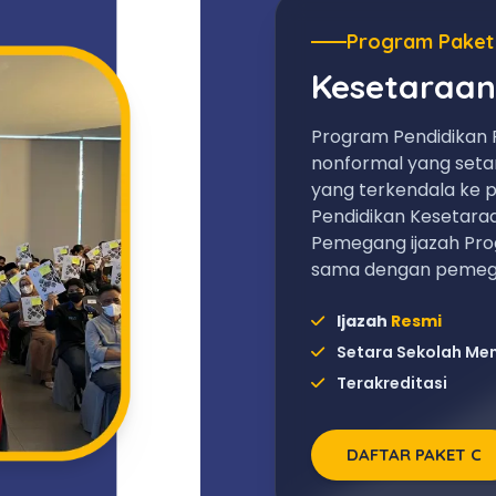
Program Paket
Kesetaraan
Program Pendidikan 
nonformal yang set
yang terkendala ke p
Pendidikan Kesetara
Pemegang ijazah Pro
sama dengan pemega
Ijazah
Resmi
Setara Sekolah Me
Terakreditasi
DAFTAR PAKET C