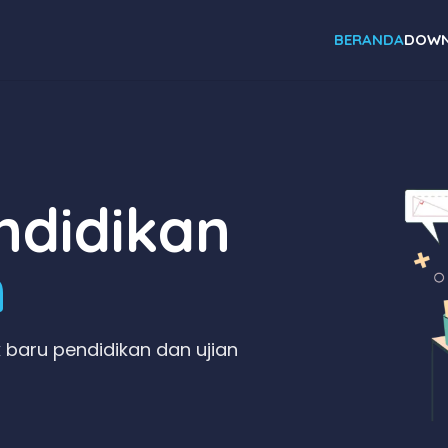
BERANDA
DOWN
didikan
n
 baru pendidikan dan ujian