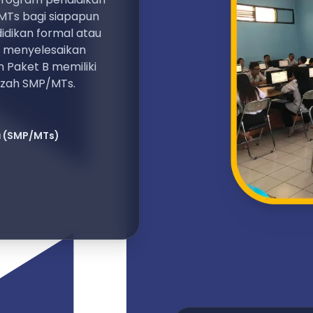
MTs bagi siapapun
dikan formal atau
k menyelesaikan
 Paket B memiliki
azah SMP/MTs.
a
(SMP/MTs)