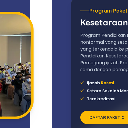
Program Paket
Kesetaraan
Program Pendidikan 
nonformal yang set
yang terkendala ke p
Pendidikan Kesetara
Pemegang ijazah Pro
sama dengan pemega
Ijazah
Resmi
Setara Sekolah Me
Terakreditasi
DAFTAR PAKET C