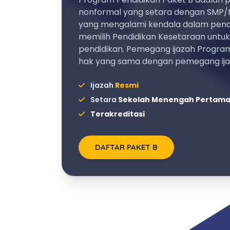
nonformal yang setara dengan SMP/
yang mengalami kendala dalam pendi
memilih Pendidikan Kesetaraan untu
pendidikan. Pemegang ijazah Program
hak yang sama dengan pemegang ij
Ijazah
Resmi
Setara
Sekolah Menengah Pertam
Terakreditasi
DAFTAR PAKET B