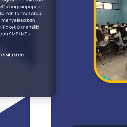
MTs bagi siapapun
dikan formal atau
k menyelesaikan
 Paket B memiliki
azah SMP/MTs.
a
(SMP/MTs)