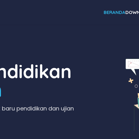
BERANDA
DOWN
didikan
n
 baru pendidikan dan ujian