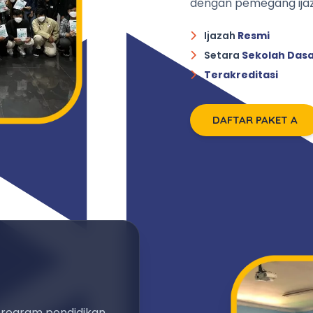
dengan pemegang ijaz
Ijazah
Resmi
Setara
Sekolah Das
Terakreditasi
DAFTAR PAKET A
program pendidikan