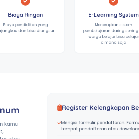
Biaya Ringan
E-Learning System
Biaya pendidikan yang
Menerapkan sistem
erjangkau dan bisa diangsur
pembelajaran daring sehin
warga belajar bisa belajar
dimana saja
Register Kelengkapan Be
Umum
Mengisi formulir pendaftaran. Formu
an kamu
tempat pendaftaran atau download 
t,
tor atau